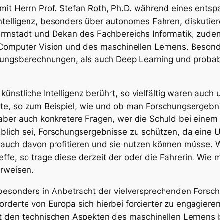
mit Herrn Prof. Stefan Roth, Ph.D. während eines entsp
telligenz, besonders über autonomes Fahren, diskutiere
rmstadt und Dekan des Fachbereichs Informatik, zudem
 Computer Vision und des maschinellen Lernens. Besonde
ngsberechnungen, als auch Deep Learning und probabil
 künstliche Intelligenz berührt, so vielfältig waren auch
ekte, so zum Beispiel, wie und ob man Forschungsergeb
 aber auch konkretere Fragen, wer die Schuld bei eine
nüblich sei, Forschungsergebnisse zu schützen, da eine 
uch davon profitieren und sie nutzen können müsse. Wa
e, so trage diese derzeit der oder die Fahrerin. Wie m
erweisen.
s, besonders in Anbetracht der vielversprechenden For
 forderte von Europa sich hierbei forcierter zu engagie
mit den technischen Aspekten des maschinellen Lernens