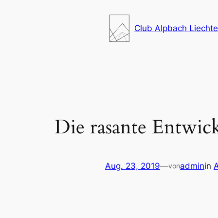
Zum
Inhalt
Club Alpbach Liechte
springen
Die rasante Entwick
Aug. 23, 2019
—
admin
in
A
von